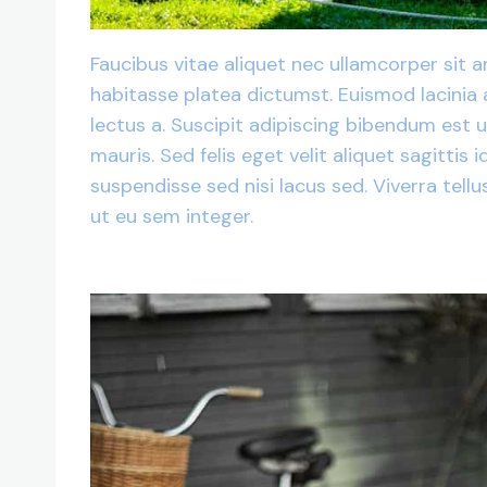
Faucibus vitae aliquet nec ullamcorper sit a
habitasse platea dictumst. Euismod lacinia a
lectus a. Suscipit adipiscing bibendum est u
mauris. Sed felis eget velit aliquet sagitti
suspendisse sed nisi lacus sed. Viverra tell
ut eu sem integer.