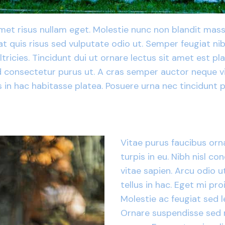
met risus nullam eget. Molestie nunc non blandit massa 
t quis risus sed vulputate odio ut. Semper feugiat nib
ltricies. Tincidunt dui ut ornare lectus sit amet est p
s id consectetur purus ut. A cras semper auctor neque v
us in hac habitasse platea. Posuere urna nec tincidunt
Vitae purus faucibus orn
turpis in eu. Nibh nisl 
vitae sapien. Arcu odio u
tellus in hac. Eget mi pro
Molestie ac feugiat sed 
Ornare suspendisse sed 