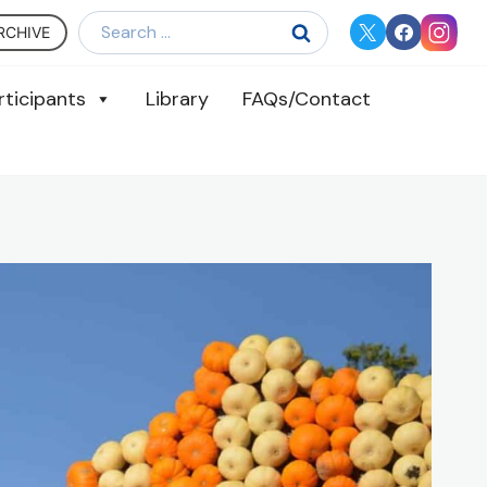
Search
RCHIVE
for:
rticipants
Library
FAQs/Contact