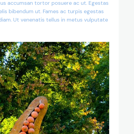
uctus accumsan tortor posuere ac ut. Egestas
 felis bibendum ut. Fames ac turpis egestas
diam. Ut venenatis tellus in metus vulputate