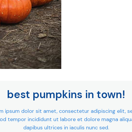
best pumpkins in town!
m ipsum dolor sit amet, consectetur adipiscing elit, s
od tempor incididunt ut labore et dolore magna aliqua
dapibus ultrices in iaculis nunc sed.