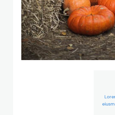
Lore
eiusm