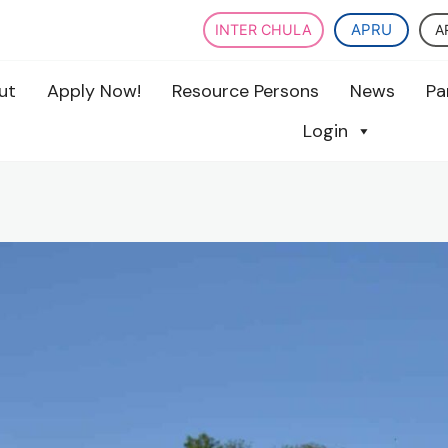
APRU
A
INTER CHULA
ut
Apply Now!
Resource Persons
News
Pa
Login