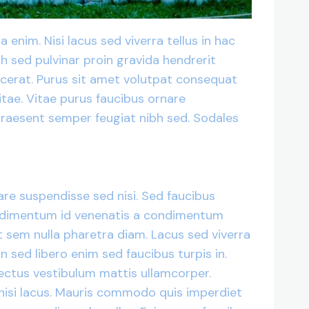
enim. Nisi lacus sed viverra tellus in hac
h sed pulvinar proin gravida hendrerit
lacerat. Purus sit amet volutpat consequat
itae. Vitae purus faucibus ornare
 praesent semper feugiat nibh sed. Sodales
are suspendisse sed nisi. Sed faucibus
condimentum id venenatis a condimentum
t sem nulla pharetra diam. Lacus sed viverra
in sed libero enim sed faucibus turpis in.
lectus vestibulum mattis ullamcorper.
nisi lacus. Mauris commodo quis imperdiet